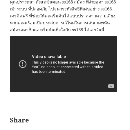
คุณปรารถนา ตั้งแต่ขั้นตอน ss168 สมัคร ที่ง่ายสุดๆ ss168
เข้าระบบ ที่ปลอดภัย ไปจนกระทั่งสิทธิพิเศษอย่าง ss168
เครดิตฟรี ที่ช่วยให้คุณเริ่มต้นได้แบบปราศจากความเสี่ยง
หากคุณพร้อมเปิดประสบการณ์ใหม่ในการเล่นเกมพนัน
สมัครสมาชิกและเริ่มบันเทิงใจกับ ss168 ได้เลยวันนี้
Share