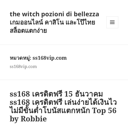
the witch pozioni di bellezza
เกมออนไลน์ คาสิโน และโป๊ไทย
สล็อตแตกง่าย
เมนู
และวิด
เจ็ต
หมวดหมู่:
ss168vip.com
ss168vip.com
ss168 เครดิตฟรี 15 ธันวาคม
ss168 เครดิตฟรี เล่นง่ายได้เงินไว
ไม่มีขั้นต่ำโบนัสแตกหนัก Top 56
by Robbie