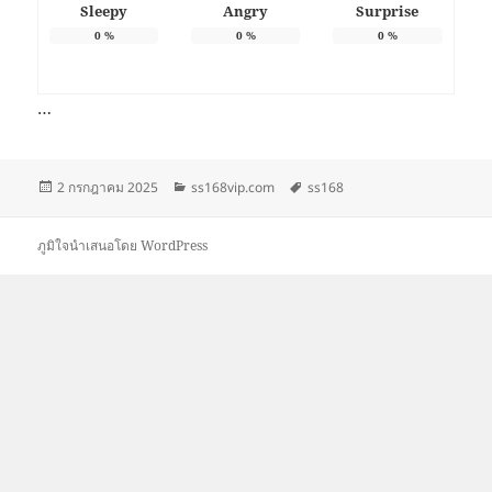
Sleepy
Angry
Surprise
0
%
0
%
0
%
…
เขียน
หมวด
ป้าย
2 กรกฎาคม 2025
ss168vip.com
ss168
เมื่อ
หมู่
กำกับ
ภูมิใจนำเสนอโดย WordPress