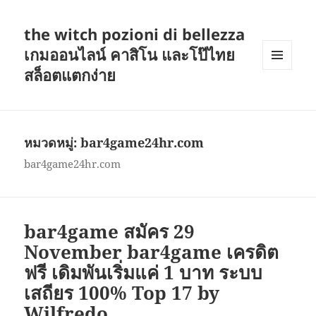
the witch pozioni di bellezza
เกมออนไลน์ คาสิโน และโป๊ไทย
สล็อตแตกง่าย
เมนู
และวิด
เจ็ต
หมวดหมู่:
bar4game24hr.com
bar4game24hr.com
bar4game สมัคร 29
November bar4game เครดิต
ฟรี เดิมพันเริ่มแค่ 1 บาท ระบบ
เสถียร 100% Top 17 by
Wilfredo