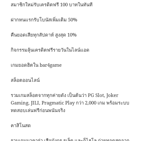
สมาชิกใหม่รับเครดิตฟรี 100 บาทในทันที
ฝากหนแรกรับโบนัสเพิ่มเติม 50%
คืนยอดเสียทุกสัปดาห์ สูงสุด 10%
กิจกรรมลุ้นเครดิตฟรีรายวันในไลน์แอด
เกมยอดฮิตใน bar4game
สล็อตออนไลน์
รวมเกมสล็อตจากทุกค่ายดัง เป็นต้นว่า PG Slot, Joker
Gaming, JILI, Pragmatic Play กว่า 2,000 เกม พร้อมระบบ
ทดสอบเล่นฟรีก่อนพนันจริง
คาสิโนสด
รวมเกมบาคาร่า เสือมังกร รูเล็ต และก็ไฮโล ถ่ายทอดสดจาก