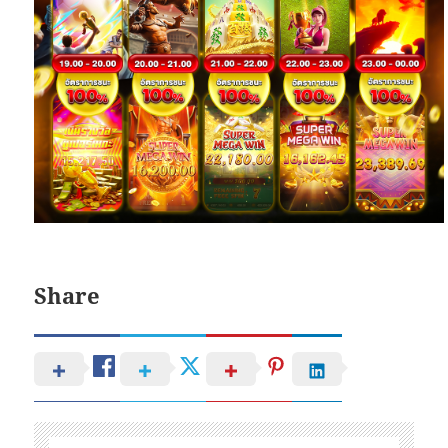
Share