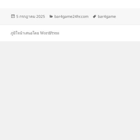
เขียน
หมวด
ป้าย
5 กรกฎาคม 2025
bar4game24hr.com
bar4game
เมื่อ
หมู่
กำกับ
ภูมิใจนำเสนอโดย WordPress