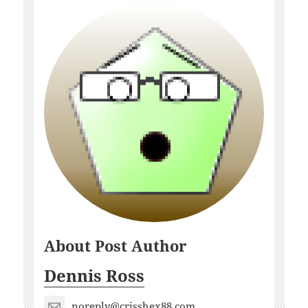
About Post Author
Dennis Ross
noreply@crisshex88.com