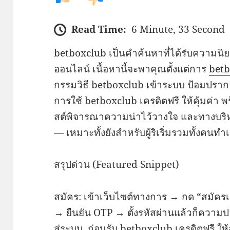
Read Time:
6 Minute, 33 Second
betboxclub เป็นคำค้นหาที่ได้รับความนิย
ออนไลน์ เนื้อหานี้จะพาคุณตั้งแต่การ
bet
กรรมวิธี betboxclub เข้าระบบ ป้อมปราก
การใช้ betboxclub เครดิตฟรี ให้คุ้มค่า 
สต์พิจารณาความน่าไว้วางใจ และทางบริหา
— เหมาะทั้งยังสำหรับผู้ริเริ่มรวมทั้งคนทำ
สรุปด่วน (Featured Snippet)
สมัคร: เข้าเว็บไซต์ทางการ → กด “สมัคร
→ ยืนยัน OTP → ตั้งรหัสผ่านแล้วก็ความ
สู่ระบบ. ก่อนรับ betboxclub เครดิตฟรี ให้