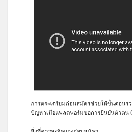
การตระเตรียมก่อนสมัครช่วยให้ขั้นตอนรว
ปัญหาเมื่อแพลตฟอร์มขอการยืนยันตัวตน 
สิ่งที่ควรจะจัดแจงก่อนสมัคร