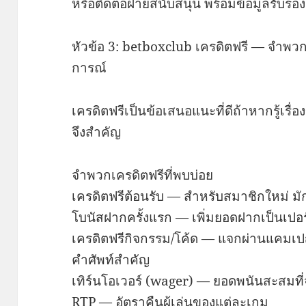
หรือติดต่อฝ่ายสนับสนุน พร้อมข้อมูลรับรอ
หัวข้อ 3: betboxclub เครดิตฟรี — จำพ
การณ์
เครดิตฟรีเป็นข้อเสนอแนะที่ดีถ้าหากรู้เร
จึงสำคัญ
จำพวกเครดิตฟรีที่พบบ่อย
เครดิตฟรีต้อนรับ — สำหรับสมาชิกใหม่ มักม
โบนัสฝากครั้งแรก — เพิ่มยอดฝากเป็นเปอร์
เครดิตฟรีกิจกรรม/โค้ด — แจกผ่านแคมเป
คำศัพท์สำคัญ
เทิร์นโอเวอร์ (wager) — ยอดพนันสะสมที
RTP — อัตราคืนผู้เล่นของแต่ละเกม