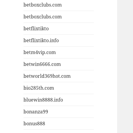
betboxclubs.com
betboxclubs.com
betflixtikto
betflixtikto.info
betm4vip.com
betwin6666.com
betworld369hot.com
bio285th.com
bluewin8888.info
bonanza99
bonus888