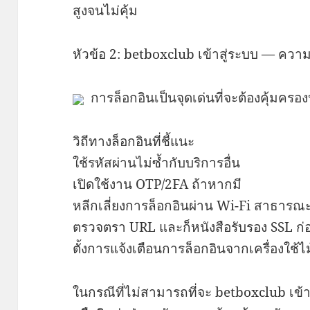
สูงจนไม่คุ้ม
หัวข้อ 2: betboxclub เข้าสู่ระบบ — ค
การล็อกอินเป็นจุดเด่นที่จะต้องคุ้มครอง
วิถีทางล็อกอินที่ชี้แนะ
ใช้รหัสผ่านไม่ซ้ำกับบริการอื่น
เปิดใช้งาน OTP/2FA ถ้าหากมี
หลีกเลี่ยงการล็อกอินผ่าน Wi-Fi สาธารณะ 
ตรวจตรา URL และก็หนังสือรับรอง SSL ก่
ตั้งการแจ้งเตือนการล็อกอินจากเครื่องใช้
ในกรณีที่ไม่สามารถที่จะ betboxclub เข้าส