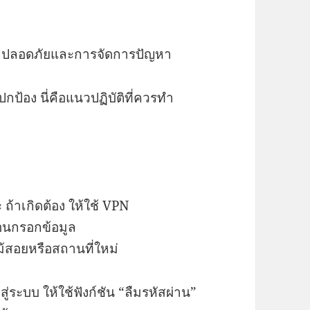
วามปลอดภัยและการจัดการปัญหา
ปกป้อง นี่คือแนวปฏิบัติที่ควรทำ
ถ้าเกิดต้อง ให้ใช้ VPN
อนกรอกข้อมูล
ไม้สอยหรือสถานที่ใหม่
ู่ระบบ ให้ใช้ฟังก์ชัน “ลืมรหัสผ่าน”