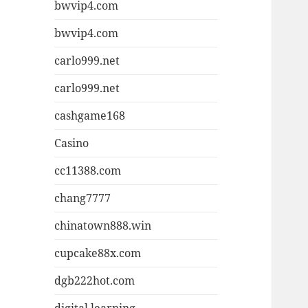
bwvip4.com
bwvip4.com
carlo999.net
carlo999.net
cashgame168
Casino
cc11388.com
chang7777
chinatown888.win
cupcake88x.com
dgb222hot.com