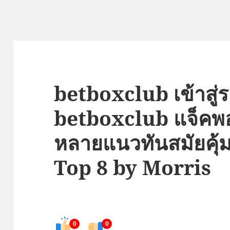
betboxclub เข้าสู
betboxclub แจ็คพอ
หลายแนวทันสมัยคุ้ม
Top 8 by Morris
0
0