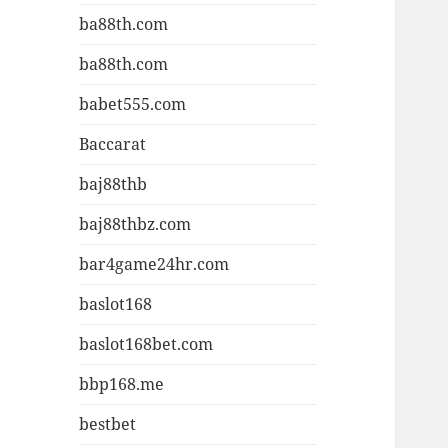
ba88th.com
ba88th.com
babet555.com
Baccarat
baj88thb
baj88thbz.com
bar4game24hr.com
baslot168
baslot168bet.com
bbp168.me
bestbet