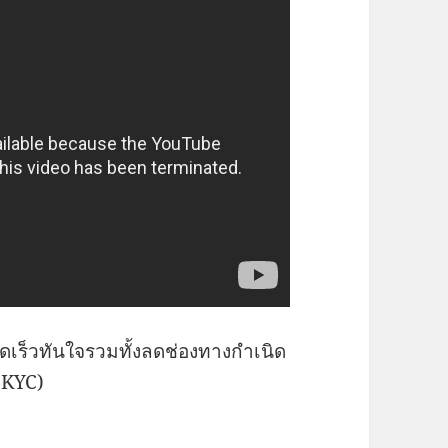
ดเร็วทันใจรวมทั้งลดช่องทางกำเนิด
(KYC)