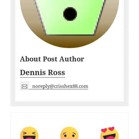
About Post Author
Dennis Ross
noreply@crisshex88.com