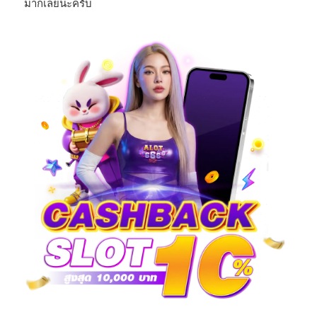
มากเลยนะครับ