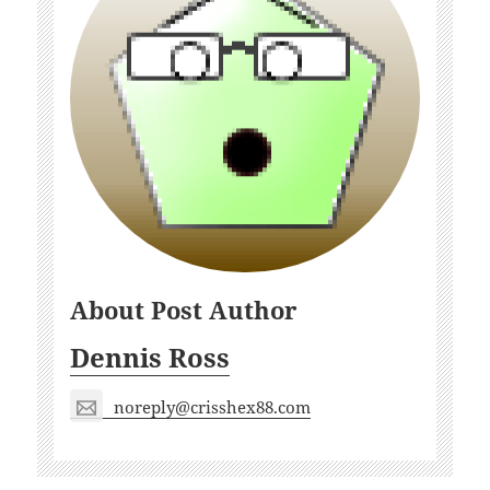
About Post Author
Dennis Ross
noreply@crisshex88.com