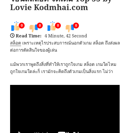
Lovie Kodmhai.com
0
0
0
0
Read Time:
4 Minute, 42 Second
สล็อต
เพราะเหตุไรประสบการณ์นอกตัวเกม สล็อต ถึงส่งผล
ต่อการตัดสินใจของผู้เล่น
แม้พวกเราพูดถึงสิ่งที่ทำให้เราถูกใจเกม สล็อต เกมใดไหม
ถูกใจเกมใดล่ะก็ เรามักจะคิดถึงตัวเกมเป็นสิ่งแรก ไม่ว่า