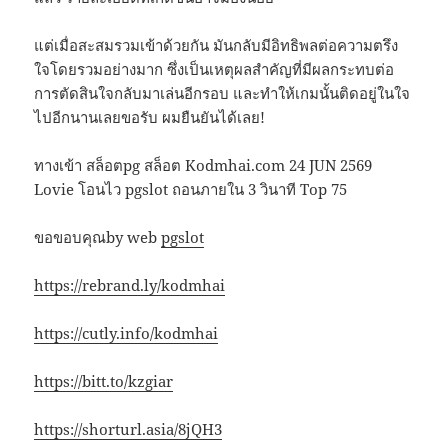
แต่เมื่อสะสมรวมเข้าด้วยกัน มันกลับมีอิทธิพลต่อความตรึง
ใจโดยรวมอย่างมาก ซึ่งเป็นเหตุผลสำคัญที่มีผลกระทบต่อ
การตัดสินใจกลับมาเล่นอีกรอบ และทำให้เกมนั้นติดอยู่ในใจ
ไปอีกนานเลยขอรับ ผมยืนยันได้เลย!
ทางเข้า สล็อตpg สล็อต Kodmhai.com 24 JUN 2569
Lovie โอนไว pgslot ถอนภายใน 3 วินาที Top 75
ขอขอบคุณby web
pgslot
https://rebrand.ly/kodmhai
https://cutly.info/kodmhai
https://bitt.to/kzgiar
https://shorturl.asia/8jQH3