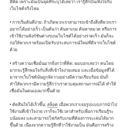
ที่คิด เพราะมันเป็นจุดที่ระบุได้เลยว่า เรารู้สึกบันเทิงใจกับ
เว็บไซต์จริงไหม
• การเริ่มต้นที่ง่าย: ถ้าเกิดพวกเราสามารถเข้าถึงสิ่งที่พวกเรา
อยากได้อย่างเร็ว เป็นต้นว่า ค้นหาเกม ค้นหาหมวด หรือการ
เข้าใช้งานฟังก์ชันต่างๆบนเว็บไซต์ได้อย่างรวดเร็ว มันก็จะ
ก่อให้พวกเราพร้อมเปิดรับประสบการณ์ใหม่ที่ดีจากเว็บไซต์
ด้วย
• สร้างความเชื่อมั่นมากยิ่งกว่าที่คิด: ผมบอกเลยว่า คนโดย
มากจะรู้สึกพอใจกับสิ่งที่เข้าใจง่ายเสมอ และเมื่อข้อมูลที่ได้
มาจากเว็บไซต์นั่นถูกจัดวางอย่างมีความเรียบร้อย มันก็
ทำให้พวกเรามีความรู้สึกว่าเราควบคุมสถานการณ์ได้ ทำให้
เชื่อมั่นในตนเองมากขึ้นด้วย
• ตัดสินใจได้เร็วขึ้น:
สล็อต
เมื่อพวกเราเจอรูปแบบการนำไป
ใช้งานที่เข้าใจง่าย เราก็จะใช้เวลาสำหรับเพื่อการเรียนรู้ระ
บน้อยลง และสามารถโฟกัสกับเกมที่ต้องการจะเล่นได้มาก
ขึ้นด้วย เนื่องจากความรู้สึกที่ว่าใช้งานเป็น มันคือการสร้าง