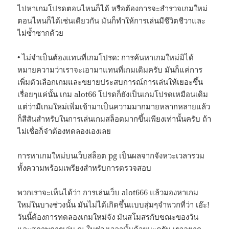
ไปหาเกมโปรดตอนไหนก็ได้ หรือต้องการจะสำรวจเกมใหม่
ตอนไหนก็ได้เช่นเดียวกัน มันก็ทำให้การเล่นมีชีวิตชีวาและ
ไม่ซ้ำซากด้วย
• ไม่จำเป็นต้องแทนที่เกมโปรด: การค้นหาเกมใหม่มิได้
หมายความว่าเราจะเอามาแทนที่เกมเดิมครับ มันก็แค่การ
เพิ่มตัวเลือกเกมและขยายประสบการณ์การเล่นให้เยอะขึ้น
เรื่อยๆแค่นั้น เกม alot66 โปรดก็ยังเป็นเกมโปรดเหมือนเดิม
แต่ว่ามีเกมใหม่เพิ่มเข้ามาเป็นความมากมายหลากหลายแล้ว
ก็สีสันสำหรับในการเล่นเกมสล็อตมากขึ้นเพียงเท่านั้นครับ ถ้า
ไม่เชื่อก็จำต้องทดลองเองเลย
การหาเกมใหม่บนเว็บสล็อต pg เป็นผลจากจังหวะเวลารวม
ทั้งความพร้อมเพรียงสำหรับการตรวจสอบ
พวกเราจะเห็นได้ว่า การเล่นเว็บ alot666 แล้วมองหาเกม
ใหม่ในบางช่วงนั้น มันไม่ได้เกิดขึ้นแบบสุ่มๆจำพวกที่ว่า เอ๊ะ!
วันนี้ต้องการทดลองเกมใหม่จัง มันสโมสรกับขณะของวัน