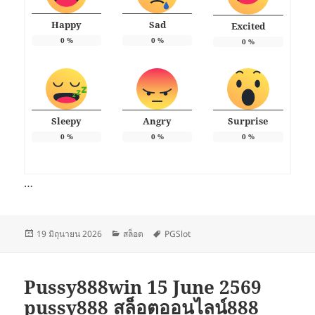
Happy
Sad
Excited
0
%
0
%
0
%
Sleepy
Angry
Surprise
0
%
0
%
0
%
…
เขียน
หมวด
ป้าย
19 มิถุนายน 2026
สล็อต
PGSlot
เมื่อ
หมู่
กำกับ
Pussy888win 15 June 2569
pussy888 สล็อตออนไลน์888