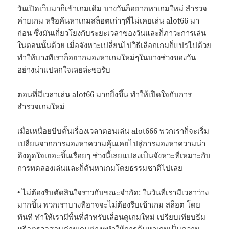
วันเปิดเว็บมาก็เข้าเกมเดิม บางวันก็อยากหาเกมใหม่ สำรวจ
ค่ายเกม หรือค้นหาเกมสล็อตเก่าๆที่ไม่เคยเล่น alot66 มา
ก่อน ซึ่งมันเกี่ยวโยงกับระยะเวลาของวันและก็ภาวะการเล่น
ในตอนนั้นด้วย เมื่อจังหวะเปลี่ยนไปวิธีเลือกเกมก็แปรไปด้วย
ทำให้บางทีเราก็อยากมองหาเกมใหม่ๆในบางช่วงของวัน
อย่างน่าแปลกใจเลยล่ะขอรับ
ตอนที่มีเวลาเล่น alot66 มากยิ่งขึ้น ทำให้เปิดใจกับการ
สำรวจเกมใหม่
เมื่อเหนื่อยบีบคั้นเรื่องเวลาตอนเล่น alot666 พวกเราก็จะเริ่ม
เปลี่ยนจากการมองหาความคุ้นเคยไปสู่การมองหาความน่า
ดึงดูดใจเยอะขึ้นเรื่อยๆ ช่วงนี้เลยแปลงเป็นจังหวะที่เหมาะกับ
การทดลองเล่นและก็ค้นหาเกมโดยธรรมชาติไปเลย
• ไม่ต้องรีบตัดสินใจราวกับขณะจำกัด: ในวันที่เรามีเวลาว่าง
มากขึ้น พวกเราบางทีอาจจะไม่ต้องรีบเข้าเกม สล็อต โดย
ทันที ทำให้เรามีพื้นที่สำหรับเลื่อนดูเกมใหม่ เปรียบเทียบธีม