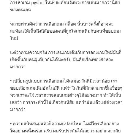
การหาเกม pgslot ใหม่ๆสะท้อนจังหวะการเล่นมากกว่านิสัย
ของคนเล่น
หลายท่านคิดว่าการเลือกเกม สล็อต นั้นบางครั้งก็อาจจะ
สะท้อนให้เห็นถึงนิสัยของคนที่ถูกใจเกมเดิมกับคนที่ชอบเกม
ใหม่
แต่ว่าตามความจริง การเล่นเกมเดิมกับการลองเกมใหม่มันก็
เกิดขึ้นกับคนผู้เดียวกันได้นะครับ มันคือเรื่องของจังหวะ
มากกว่า
• เปลี่ยนรูปแบบการเลือกเกมได้เสมอ: วันที่มีเวลาน้อย เรา
ชอบเลือกเกมเดิมอัตโนมัติ แต่ว่าในวันที่มีเวลามากขึ้นเรื่อยๆ
พวกเราจะใช้เวลาตรวจสอบเกมต่างๆได้อย่างมาก ทำให้เห็น
เลยว่า การกระทำนี้ไม่เกี่ยวกับนิสัย แต่ว่ามันแล้วแต่ช่วงเวลา
มากกว่า
• ความสนิทสนมแล้วก็ความแปลกใหม่: ไม่มีใครเลือกอย่าง
ใดอย่างหนึ่งหรอกครับ ผมรับประกันได้เลย เราอยากจะกลับ