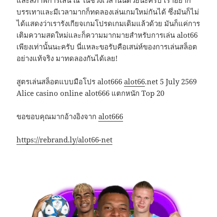
และสภาพการเล่น ณ ในช่วงเวลานั้นด้วยนะครับ เราอยาก
บรรเทาและมีเวลามากก็ทดลองเล่นเกมใหม่กันได้ ซึ่งมันก็ไม่
ได้แสดงว่าเรารังเกียจเกมโปรดเกมเดิมแล้วด้วย มันก็แค่การ
เติมความสดใหม่และก็ความมากมายสำหรับการเล่น alot66
เพียงเท่านั้นนะครับ นี่แหละขอรับคือเสน่ห์ของการเล่นสล็อต
อย่างแท้จริง มาทดลองกันได้เลย!
สูตรเล่นสล็อตแบบมือโปร alot666
alot66
.net 5 July 2569
Alice casino online alot666 แตกหนัก Top 20
ขอขอบคุณมากอ้างอิงจาก
alot666
https://rebrand.ly/alot66-net