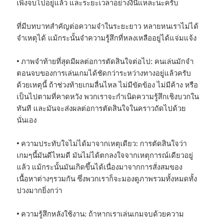
เพิ่งจบไปอยู่แล้ว และระยะเวลาอย่างงี้นี่แหละนะครับ
ที่มีบทบาทสำคัญต่อความจำในระยะยาว หลายหนเราไม่ได้
จำเหตุได้ แม้กระนั้นจำความรู้สึกที่หลงเหลืออยู่ได้แจ่มแจ้ง
• ภาพจำท้ายที่สุดมีผลต่อการตัดสินใจต่อไป: คนเล่นมักจำ
ตอนจบของการเล่นเกมได้ชัดกว่าระหว่างทางอยู่แล้วครับ
ด้วยเหตุนี้ ถ้าช่วงท้ายเกมลื่นไหล ไม่มีขัดข้อง ไม่มีค้าง หรือ
เป็นไปตามที่คาดหวัง พวกเราจะกำเนิดความรู้สึกเชิงบวกใน
ทันที และมันจะส่งผลต่อการตัดสินใจในคราวถัดไปด้วย
นั่นเอง
• ความประทับใจไม่ได้มาจากเหตุเดียว: การตัดสินใจว่า
เกมๆนี้มันดีไหมดี มันไม่ได้ตกลงใจจากเหตุการณ์เดียวอยู่
แล้ว แม้กระนั้นมันเกิดขึ้นได้เนื่องมาจากการสั่งสมของ
เนื้อหาต่างๆรวมกัน ซึ่งพวกเราก็จะมองดูภาพรวมทั้งหมดทั้ง
ปวงมากยิ่งกว่า
• ความรู้สึกหลังใช้งาน: ถ้าหากเราเล่นเกมจบด้วยความ