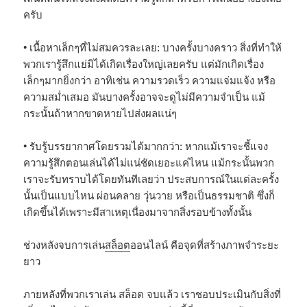
ครับ
• เนื้อหาเล็กๆที่ไม่สมควรละเลย: บางครั้งบางคราว สิ่งที่ทำให้
พวกเรารู้สึกแย่มิได้เกิดเรื่องใหญ่เลยครับ แต่มักเกิดเรื่อง
เล็กๆมากยิ่งกว่า อาทิเช่น ความรวดเร็ว ความแจ่มแจ้ง หรือ
ความสม่ำเสมอ มันบางครั้งอาจจะดูไม่มีความจำเป็น แม้
กระนั้นถ้าหากขาดหายไปส่งผลแน่ๆ
• รับรู้บรรยากาศโดยรวมได้มากกว่า: หากแม้เราจะชี้แจง
ความรู้สึกตอนเล่นได้ไม่แน่ชัดเยอะแค่ไหน แม้กระนั้นพวก
เราจะรับทราบได้โดยทันทีเลยว่า ประสบการณ์ในแต่ละครั้ง
นั้นเป็นแบบไหน ผ่อนคลาย วุ่นวาย หรือเป็นธรรมชาติ ซึ่งก็
เกิดขึ้นได้เพราะมีสาเหตุเนื่องมาจากสิ่งรอบข้างทั้งนั้น
ช่วงหลังจบการเล่น
สล็อต
ออนไลน์ คือจุดที่สร้างภาพจำระยะ
ยาว
ภายหลังที่พวกเราเล่น สล็อต จบแล้ว เราชอบประเมินกับสิ่งที่