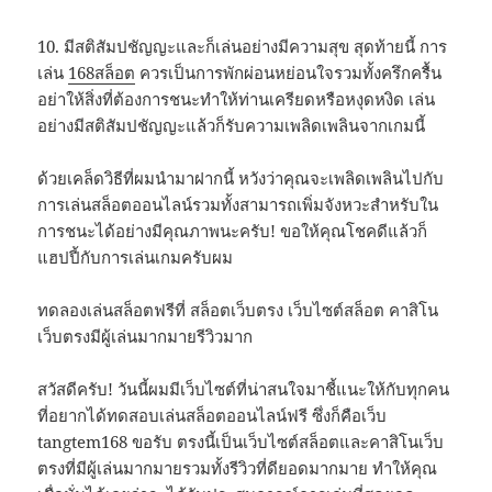
10. มีสติสัมปชัญญะและก็เล่นอย่างมีความสุข สุดท้ายนี้ การ
เล่น
168สล็อต
ควรเป็นการพักผ่อนหย่อนใจรวมทั้งครึกครื้น
อย่าให้สิ่งที่ต้องการชนะทำให้ท่านเครียดหรือหงุดหงิด เล่น
อย่างมีสติสัมปชัญญะแล้วก็รับความเพลิดเพลินจากเกมนี้
ด้วยเคล็ดวิธีที่ผมนำมาฝากนี้ หวังว่าคุณจะเพลิดเพลินไปกับ
การเล่นสล็อตออนไลน์รวมทั้งสามารถเพิ่มจังหวะสำหรับใน
การชนะได้อย่างมีคุณภาพนะครับ! ขอให้คุณโชคดีแล้วก็
แฮปปี้กับการเล่นเกมครับผม
ทดลองเล่นสล็อตฟรีที่ สล็อตเว็บตรง เว็บไซต์สล็อต คาสิโน
เว็บตรงมีผู้เล่นมากมายรีวิวมาก
สวัสดีครับ! วันนี้ผมมีเว็บไซต์ที่น่าสนใจมาชี้แนะให้กับทุกคน
ที่อยากได้ทดสอบเล่นสล็อตออนไลน์ฟรี ซึ่งก็คือเว็บ
tangtem168 ขอรับ ตรงนี้เป็นเว็บไซต์สล็อตและคาสิโนเว็บ
ตรงที่มีผู้เล่นมากมายรวมทั้งรีวิวที่ดียอดมากมาย ทำให้คุณ