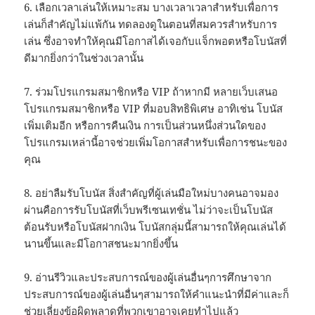
6. เลือกเวลาเล่นให้เหมาะสม บางเวลาเวลาสำหรับเพื่อการ
เล่นก็สำคัญไม่แพ้กัน ทดลองดูในตอนที่สมควรสำหรับการ
เล่น ซึ่งอาจทำให้คุณมีโอกาสได้เจอกับแจ็กพอตหรือโบนัสที่
ดีมากยิ่งกว่าในช่วงเวลานั้น
7. ร่วมโปรแกรมสมาชิกหรือ VIP ถ้าหากมี หลายเว็บเสนอ
โปรแกรมสมาชิกหรือ VIP ที่มอบสิทธิพิเศษ อาทิเช่น โบนัส
เพิ่มเติมอีก หรือการคืนเงิน การเป็นส่วนหนึ่งส่วนใดของ
โปรแกรมเหล่านี้อาจช่วยเพิ่มโอกาสสำหรับเพื่อการชนะของ
คุณ
8. อย่าลืมรับโบนัส สิ่งสำคัญที่ผู้เล่นมือใหม่บางคนอาจมอง
ผ่านคือการรับโบนัสที่เว็บพรีเซนเทชั่น ไม่ว่าจะเป็นโบนัส
ต้อนรับหรือโบนัสฝากเงิน โบนัสกลุ่มนี้สามารถให้คุณเล่นได้
นานขึ้นและมีโอกาสชนะมากยิ่งขึ้น
9. อ่านรีวิวและประสบการณ์ของผู้เล่นอื่นๆการศึกษาจาก
ประสบการณ์ของผู้เล่นอื่นๆสามารถให้คำแนะนำที่มีค่าและก็
ช่วยเลี่ยงข้อผิดพลาดที่พวกเขาอาจเคยทำไปแล้ว