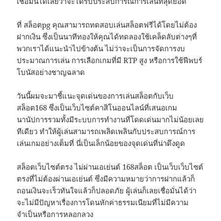
เชื่อมั่นได้เลยว่าจะได้รับประสบการณ์การเล่นที่สุดยอด
ที่ สล็อตpg คุณสามารถทดสอบเล่นสล็อตฟรีได้โดยไม่ต้อง
ฝากเงิน ซึ่งเป็นนาทีทองให้คุณได้ทดลองใช้เคล็ดลับต่างๆที่
พวกเราได้แนะนำไปข้างต้น ไม่ว่าจะเป็นการจัดการงบ
ประมาณการเล่น การเลือกเกมที่มี RTP สูง หรือการใช้ฟีพบร์
โบนัสอย่างชาญฉลาด
วันนี้ผมจะมาชี้แนะจุดเด่นของการเล่นสล็อตกับเว็บ
สล็อต168 ซึ่งเป็นเว็บไซต์คาสิโนออนไลน์ที่เสนอเกม
นานัปการรวมทั้งมีระบบการทำงานที่โดดเด่นมากไม่น้อยเลย
ทีเดียว ทำให้ผู้เล่นสามารถเพลิดเพลินกับประสบการณ์การ
เล่นเกมอย่างเต็มที่ นี่เป็นเล็กน้อยของจุดเด่นที่น่าดึงดูด
สล็อตเว็บไซต์ตรง ไม่ผ่านเอเย่นต์ 168สล็อต เป็นเว็บเว็บไซต์
ตรงที่ไม่ต้องผ่านเอเย่นต์ ซึ่งมีความหมายว่าการฝากแล้วก็
ถอนเงินจะเร็วทันใจแล้วก็ปลอดภัย ผู้เล่นก็เลยเชื่อมั่นได้ว่า
จะไม่มีปัญหาเรื่องการโดนหักค่าธรรมเนียมที่ไม่มีความ
จำเป็นหรือการหลอกลวง