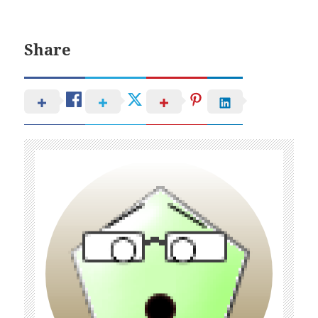
Share