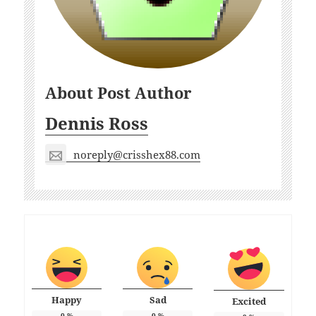
About Post Author
Dennis Ross
noreply@crisshex88.com
Happy
Sad
Excited
0
%
0
%